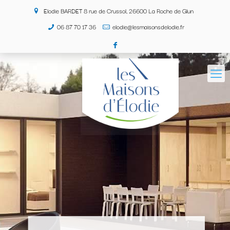
Elodie BARDET 8 rue de Crussol, 26600 La Roche de Glun
06 87 70 17 36
elodie@lesmaisonsdelodie.fr