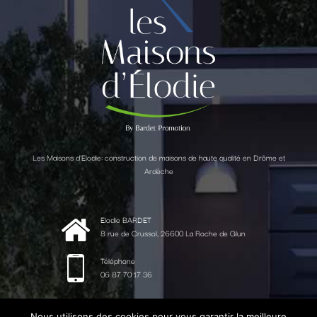
Les Maisons d'Elodie: construction de maisons de haute qualité en Drôme et
Ardèche
Elodie BARDET
8 rue de Crussol, 26600 La Roche de Glun
Téléphone
06 87 70 17 36
Email
elodie@lesmaisonsdelodie.fr
Nous utilisons des cookies pour vous garantir la meilleure