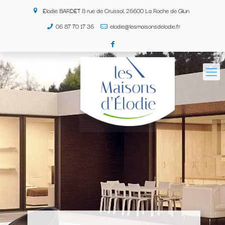
Elodie BARDET 8 rue de Crussol, 26600 La Roche de Glun
06 87 70 17 36
elodie@lesmaisonsdelodie.fr