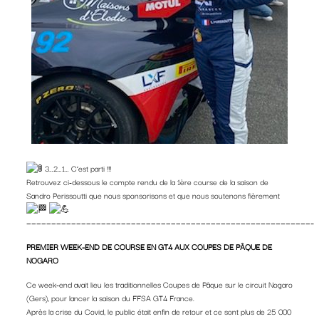
3…2…1… C’est parti !!!
Retrouvez ci-dessous le compte rendu de la 1ère course de la saison de
Sandro Perissoutti
que nous sponsorisons et que nous soutenons fièrement
—————————————————————————————————————————————————————————–
PREMIER WEEK-END DE COURSE EN GT4 AUX COUPES DE PÂQUE DE
NOGARO
Ce week-end avait lieu les traditionnelles Coupes de Pâque sur le circuit Nogaro
(Gers), pour lancer la saison du FFSA GT4 France.
Après la crise du Covid, le public était enfin de retour et ce sont plus de 25 000