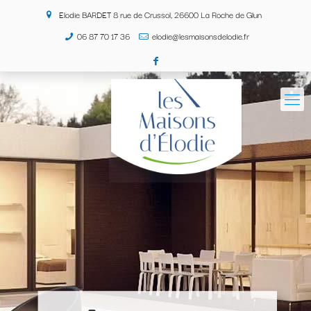
Elodie BARDET 8 rue de Crussol, 26600 La Roche de Glun
06 87 70 17 36
elodie@lesmaisonsdelodie.fr