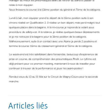
manager au mieux les pneumatiques avant de rentrer au stand et passer le
relais à mon équipier.
Nous finissons la course à la 13ème position du général et 7ème de la catégorie.
Lundi à 14h, mon équipier prend le départ de la 11ème position suite à son
chrono réalisé en Qualification 2. Il réalise un bon départ, mais perd malgré tout
quelques places dans la bagarre. A la mi-course je reprends le volant sous
procédure de safety-car. A la relance, je réalise quelques beaux dépassements
et je me retrouve à la bagarre pour la 3ème position de la catégorie.
Malheureusement, suite à un contact avec une Alpine je perds 2 positions et
termine la course 11ème du classement général et 5ème de la catégorie.
Le week-end est très satisfaisant dans l’ensemble, beaucoup d’expérience de
prise en course, de compréhension des pneumatiques Pirelli. Le rythme est
déjà présent pour ce premier meeting, maintenant à nous de travailler pour
continuer à trouver de la performance et jouer les avant-postes !
Rendez-vous du 13 au 15 Mai sur le Circuit de Magny-Cours pour la seconde
manche.
Articles liés