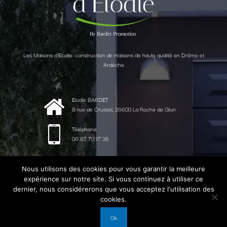
Les Maisons d'Elodie: construction de maisons de haute qualité en Drôme et
Ardèche
Elodie BARDET
8 rue de Crussol, 26600 La Roche de Glun
Téléphone
06 87 70 17 36
Email
elodie@lesmaisonsdelodie.fr
Nous utilisons des cookies pour vous garantir la meilleure
expérience sur notre site. Si vous continuez à utiliser ce
dernier, nous considérerons que vous acceptez l'utilisation des
cookies.
© 2020 Les maisons d'Elodie - Tous droits réservés -
Réalisé par
Licom Développement
|
Mentions Légales
|
Ok