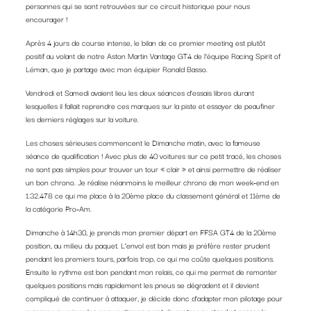
personnes qui se sont retrouvées sur ce circuit historique pour nous
encourager !
Après 4 jours de course intense, le bilan de ce premier meeting est plutôt
positif au volant de notre Aston Martin Vantage GT4 de l’équipe Racing Spirit of
Léman, que je partage avec mon équipier Ronald Basso.
Vendredi et Samedi avaient lieu les deux séances d’essais libres durant
lesquelles il fallait reprendre ces marques sur la piste et essayer de peaufiner
les derniers réglages sur la voiture.
Les choses sérieuses commencent le Dimanche matin, avec la fameuse
séance de qualification ! Avec plus de 40 voitures sur ce petit tracé, les choses
ne sont pas simples pour trouver un tour « clair » et ainsi permettre de réaliser
un bon chrono. Je réalise néanmoins le meilleur chrono de mon week-end en
1.32.478 ce qui me place à la 20ème place du classement général et 11ème de
la catégorie Pro-Am.
Dimanche à 14h30, je prends mon premier départ en FFSA GT4 de la 20ème
position, au milieu du paquet. L’envol est bon mais je préfère rester prudent
pendant les premiers tours, parfois trop, ce qui me coûte quelques positions.
Ensuite le rythme est bon pendant mon relais, ce qui me permet de remonter
quelques positions mais rapidement les pneus se dégradent et il devient
compliqué de continuer à attaquer, je décide donc d’adapter mon pilotage pour