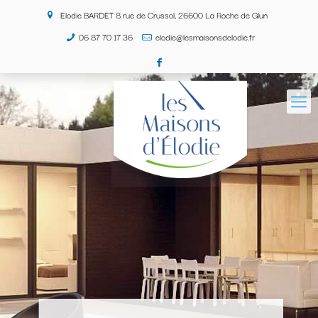
Elodie BARDET 8 rue de Crussol, 26600 La Roche de Glun
06 87 70 17 36
elodie@lesmaisonsdelodie.fr