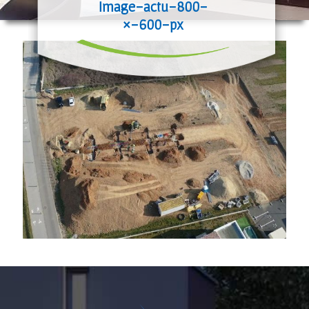
Image-actu-800-
×-600-px