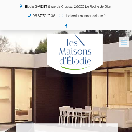
Elodie BARDET 8 rue de Crussol, 26600 La Roche de Glun
06 87 70 17 36
elodie@lesmaisonsdelodie.fr