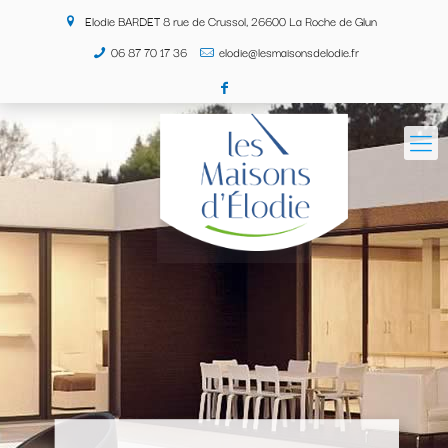
Elodie BARDET 8 rue de Crussol, 26600 La Roche de Glun
06 87 70 17 36
elodie@lesmaisonsdelodie.fr