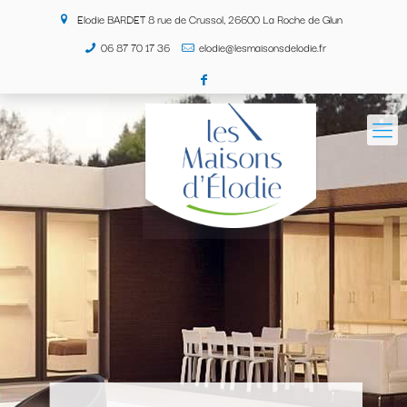
Elodie BARDET 8 rue de Crussol, 26600 La Roche de Glun
06 87 70 17 36
elodie@lesmaisonsdelodie.fr